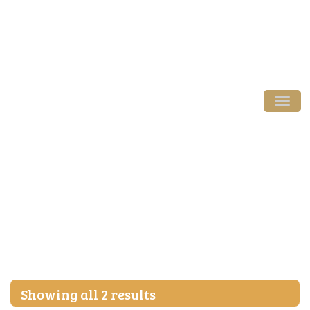
Login / Register
Tog
Starter
Showing all 2 results