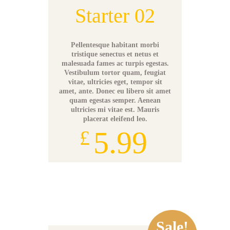
Starter 02
Pellentesque habitant morbi
tristique senectus et netus et
malesuada fames ac turpis egestas.
Vestibulum tortor quam, feugiat
vitae, ultricies eget, tempor sit
amet, ante. Donec eu libero sit amet
quam egestas semper. Aenean
ultricies mi vitae est. Mauris
placerat eleifend leo.
5.99
£
Add to cart
Original
Current
Sale!