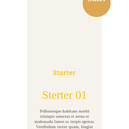
price
price
was:
is:
£6.99.
£4.99.
Starter
Sterter 01
Pellentesque habitant morbi
tristique senectus et netus et
malesuada fames ac turpis egestas.
Vestibulum tortor quam, feugiat